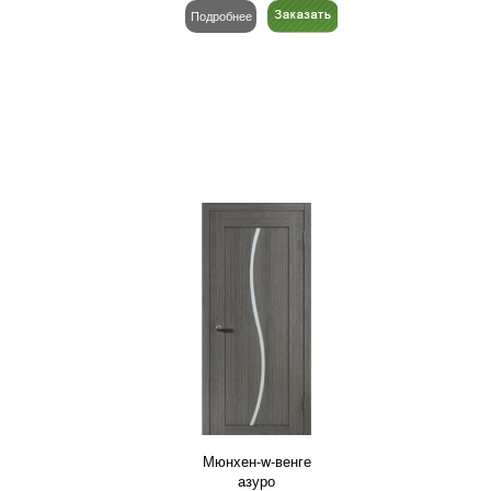
Подробнее
Мюнхен-w-венге
азуро